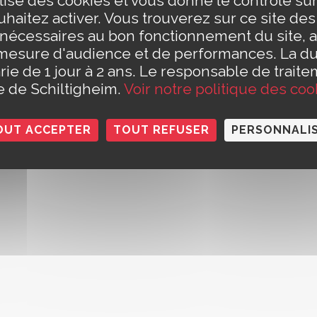
ilise des cookies et vous donne le contrôle s
eudi de 8h30 à 12h et de 13h30 à 17h30
t Civil est fermé le jeudi matin)
haitez activer. Vous trouverez sur ce site de
e 8h30 à 14h
Conta
 nécessaires au bon fonctionnement du site, a
h à 12h (pour les rendez-vous des papiers d'identité et pour les
Polit
mesure d'audience et de performances. La d
rie de 1 jour à 2 ans. Le responsable de traite
le de Schiltigheim.
Voir notre politique des coo
OUT ACCEPTER
TOUT REFUSER
PERSONNALI