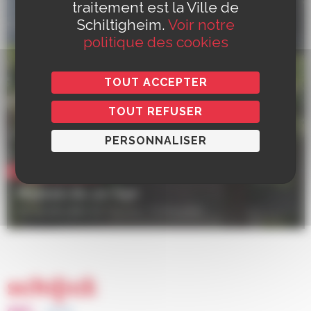
traitement est la Ville de
Schiltigheim.
Voir notre
politique des cookies
TOUT ACCEPTER
TOUT REFUSER
PERSONNALISER
Vie quotidienne
Maison du 3e Âge
32 rue de Lattre de Tassigny, Schiltigheim