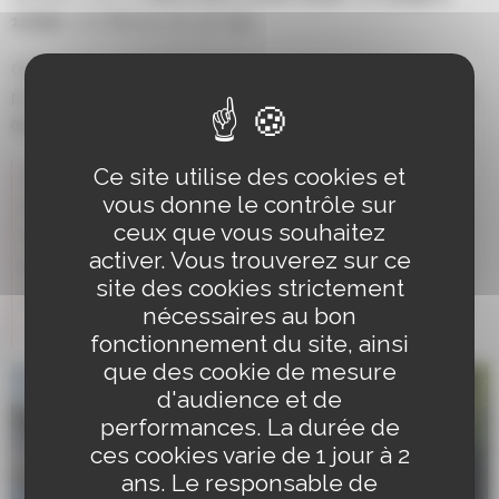
11h30
, à la Maison du 3e Age
.
Cette séance est idéale pour entretenir sa forme
physique tout en s’amusant et en partageant un moment
agréable avec d’autres participants.
Ce site utilise des cookies et
Quand ?
Mercredi 4 mars 2026, de 10h30 à 11h30
vous donne le contrôle sur
Où ?
Maison du 3e Age – Schiltigheim
ceux que vous souhaitez
Tarif
: Gratuit
activer. Vous trouverez sur ce
Inscriptions
: Obligatoires en appelant le
03 88 33 60
site des cookies strictement
80
ou par mail à
servicesolidarites@ville-schiltigheim.fr
nécessaires au bon
(dans la limite des places disponibles).
fonctionnement du site, ainsi
que des cookie de mesure
d'audience et de
performances. La durée de
ces cookies varie de 1 jour à 2
ans. Le responsable de