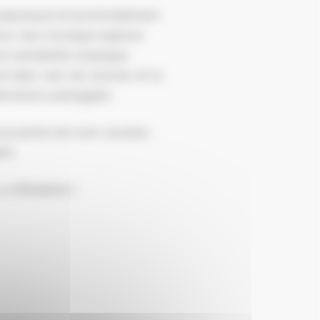
 audacieuse et profondément
ve, leur musique explore
e sensibilité utopique.
t élan vers les racines et la
émotions partagées.
concentré de rock viscéral :
nt.
 a Wildation !