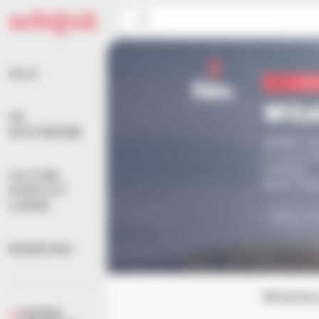
Panneau de gestion des cookies
Accueil
>
Agenda
>
Culture
>
Wildation
3
VILLE
fév.
Cul
Wild
VIE
QUOTIDIENNE
20h30
,
Ch
Programma
Culture
CULTURE,
Rock, Fol
SPORTS ET
LOISIRS
BILLETT
DÉMARCHES
Wildatio
AGENDA