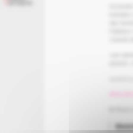
ACTUALITÉ
Un power 
humaine. 
des terri
D’ailleur
volonté d
Leur dern
passion, 
Là où il 
#trio #r
© Photo 
Dist