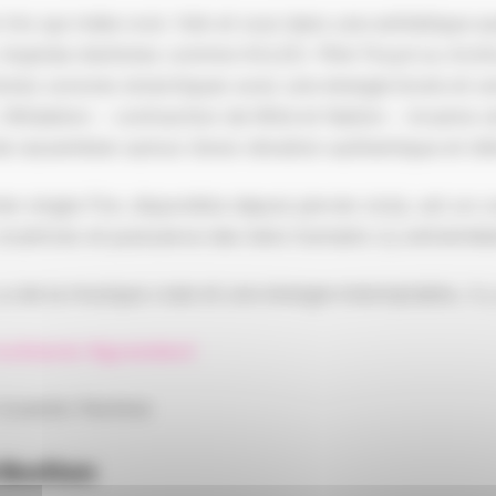
trio qui mêle rock, folk et soul dans une esthétique
Inspirée d’artistes comme KALEO, Pink Floyd ou Archi
toires sonores éclectiques avec une énergie brute et un
s, Wildation – contraction de Wild et Nation – incarne ce
e rassembler autour d’une vibration authentique et d’
ier single Fire, disponible depuis janvier 2025, est un 
cicatrices et puissance des liens humains s’y entremêle
y a de la musique vraie et une énergie indomptable… il y
ocktavie #grandest
Corentin Péchiné
ribution