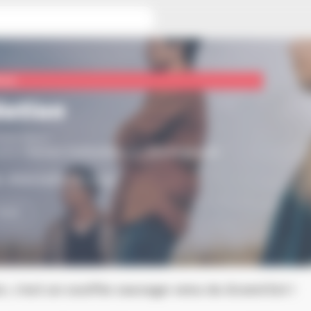
ture
ation
eval Blanc
tion
Saison Culturelle
par
Schiltigheim
k, Alternatif / France
ERIE
n, c’est un souffle sauvage venu du Grand Est !