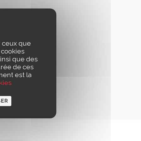
ur ceux que
s cookies
insi que des
urée de ces
ment est la
kies
SER