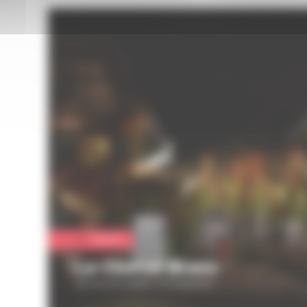
Culture
Le Cheval Blanc
25 rue principale à Schiltigheim