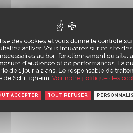
et chant : Vincent Gérard
moog et chœurs : Paul Galeron
 et chœurs : Martin Chevrier
fs
ilise des cookies et vous donne le contrôle s
haitez activer. Vous trouverez sur ce site de
23 €
 nécessaires au bon fonctionnement du site, a
 20 €
mesure d'audience et de performances. La d
 : 17 €
rie de 1 jour à 2 ans. Le responsable de traite
duit et – de 25 ans : 8 €
le de Schiltigheim.
Voir notre politique des coo
18 ans : 7 €
lture et Carte Atout Voir : 6 €
OUT ACCEPTER
TOUT REFUSER
PERSONNALI
cle repéré au
Festival Chalnon Manquant