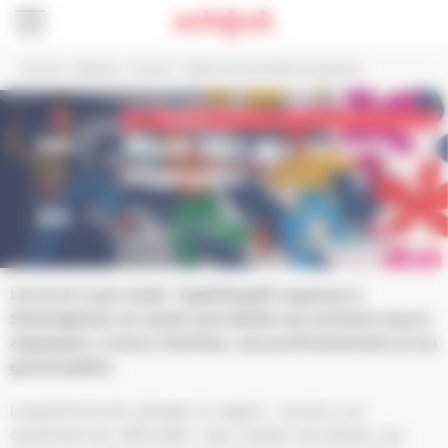
Panneau de gestion des cookies
Accueil
>
Agenda
>
Culture
>
Week-end des talents atypiques
6
Culture
jun.
Week-end des talents
atypiques
au
7
jun.
BILLETTERIE
Les 6 et 7 juin 2026, TypiK’AtypiK organise à
Schiltigheim un week-end dédié aux enfants neuro-
atypiques, à leurs familles, aux professionnels et au
grand public.
L’objectif est de changer le regard : ne plus voir
seulement les difficultés, mais révéler les talents, les