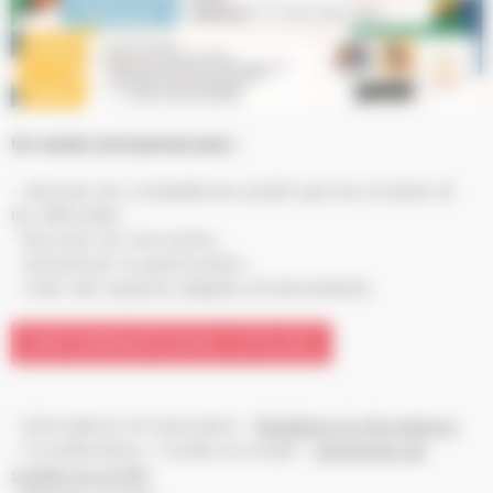
Un week-end pensé pour :
valoriser les compétences plutôt que les troubles et
les difficultés,
favoriser les rencontres,
sensibiliser le grand public,
créer des espaces adaptés et bienveillants.
INFORMATIONS UTILES
Informations et réservation :
Billetterie & informations
Crowdfunding / soutien au projet :
Campagne de
soutien au projet