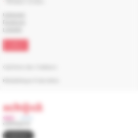
Réseaux sociaux :
Instagram
Facebook
LinkedIn
LIEU
Cab’Anne des Créateurs
Médiathèque Frida Kahlo
03 88 83 90 00
CONTACT