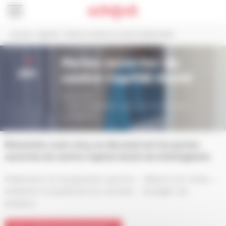
Panneau de gestion des cookies
Accueil
>
Agenda
>
Portes ouvertes du centre Capital Santé
2
Portes ouvertes du
jun.
centre Capital Santé
De 9h à 18h
Centre Capital Santé, 25A avenue de l’Europe à
Schiltigheim
Dimanche 2 juin 2024 se dérouleront les portes
ouvertes du centre Capital Santé de Schiltigheim.
Préparation et récupération sportive – Réduire son stress –
Améliorer la qualité de son sommeil – Soulager ses
douleurs