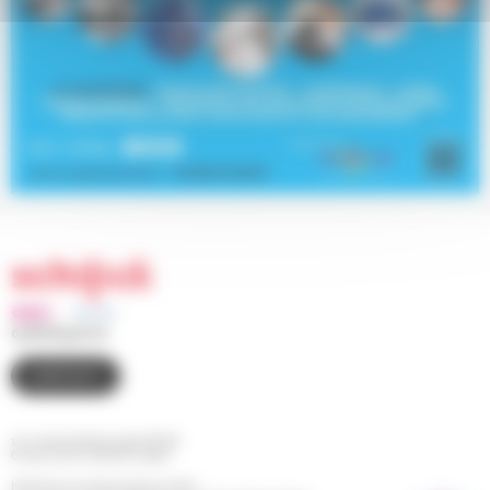
03 88 83 90 00
CONTACT
110 route de Bischwiller BP 98
67 302 SCHILTIGHEIM Cedex
Horaires d'ouverture de la mairie