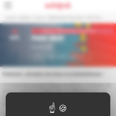
Panneau de gestion des cookies
Accueil
>
Agenda
>
Culture
>
Médiathèque Frida Kahlo
>
Poké-Quiz
29
Culture > Médiathèque Frida Kahlo
oct.
Poké-Quiz
De 11h à 12h
PLUS D'INFORMATIONS ICI !
Pokémon : attrapez-les tous à la médiathèque !
Comment faire évoluer Pikachu en Raïchu ? Combien de
régions existe-t-il ? Quels sont les différents types de
Pokéball ? Venez tester votre connaissance de l’univers
Pokémon en participant à notre quiz interactif.
Tout public