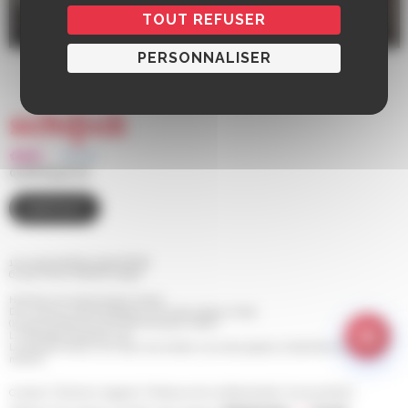
Médiathèque Frida Kahlo
TOUT REFUSER
7 Place de l'Église, 67300 Schiltigheim
PERSONNALISER
03 88 83 90 00
CONTACT
110 route de Bischwiller BP 98
67 302 SCHILTIGHEIM Cedex
Horaires d'ouverture de la mairie
Du Lundi au Jeudi de 8h30 à 12h et de 13h30 à 17h30
(le service Etat Civil est fermé le jeudi matin)
Le Vendredi de 8h30 à 14h
Le Samedi de 9h à 12h (pour les rendez-vous des papiers d'identité et pour les
retraits)
Contact
Mentions légales
Politique de confidentialité
Accessibilité