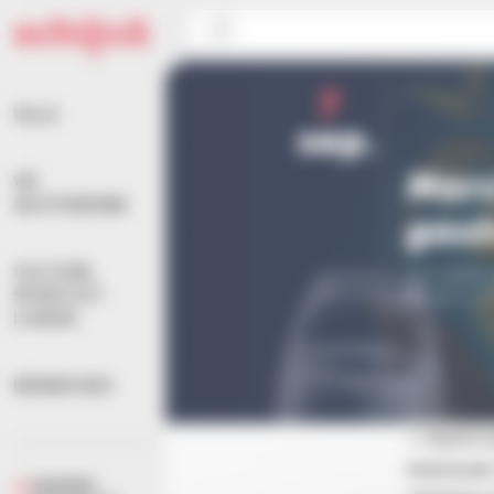
Panneau de gestion des cookies
Accueil
>
Agenda
>
Marché mensuel : gastronomie 
7
VILLE
sep.
Marc
VIE
QUOTIDIENNE
gast
CULTURE,
Aux Halles
SPORTS ET
De 9h à 13
LOISIRS
DÉMARCHES
« Gastro
mensuel,
AGENDA