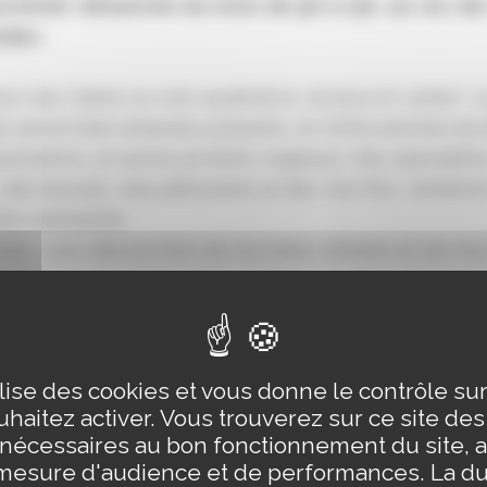
remier dimanche du mois de 9h à 13h, au rez-de
des.
ion des Halles se veut qualitative, diverse et variée 
s seront bien entendus présents, et l’offre enrichie de 
illustrations, et autres produits originaux. Des spécial
, des biscuits, des pâtisseries et des vins fins, viendro
ons existantes.
is, vous découvrirez de nouveaux artisans et de nou
çants et artisans présents :
roderies de Karo
ne Petit Poucet
ilise des cookies et vous donne le contrôle s
haitez activer. Vous trouverez sur ce site de
 nécessaires au bon fonctionnement du site, a
mesure d'audience et de performances. La d