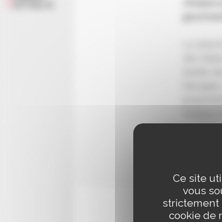
chaque p
ACTUALITÉ
gourman
La sélect
des Halle
textile, 
foie gras
propositi
Chaque mo
Commer
Les b
Domai
Ce site ut
vous sou
strictement
cookie de 