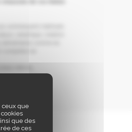
-chaussée de vos Halles
! Les commerçants habituels
bijoux, céramique, création
ités alimentaires comme du
nt compléter les
veaux délices.
ur ceux que
s cookies
insi que des
urée de ces