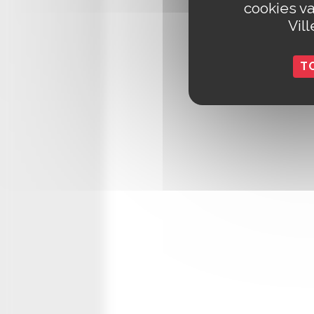
cookies va
Vil
T