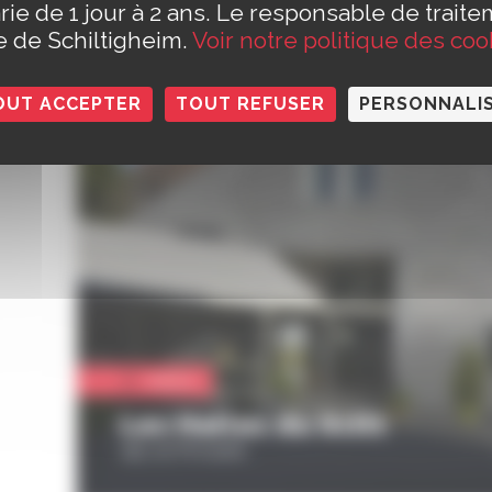
rie de 1 jour à 2 ans. Le responsable de traite
le de Schiltigheim.
Voir notre politique des coo
OUT ACCEPTER
TOUT REFUSER
PERSONNALI
Culture
Les Halles du Scilt
15b rue Principale