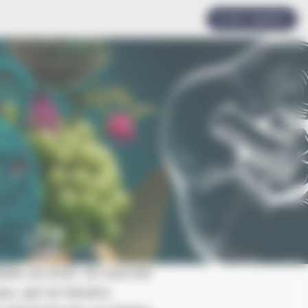
Accès rapides
lles du Scilt. Un marché
ux, qui se tiendra