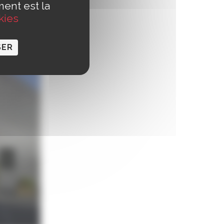
ment est la
kies
SER