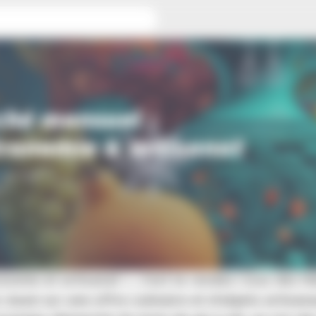
& artisanat
hé mensuel :
ronomie & artisanat
 du Scilt
h
nomie et artisanat », c’est le rendez-vous des Ha
 basé sur une offre culinaire et d’objets artisana