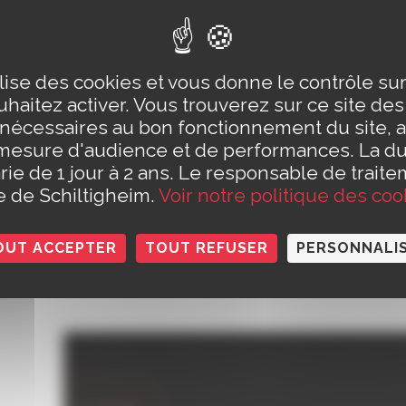
Julien Herné
 : Antoine Paganotti
fs
ilise des cookies et vous donne le contrôle s
haitez activer. Vous trouverez sur ce site de
27 €
 nécessaires au bon fonctionnement du site, a
 24 €
mesure d'audience et de performances. La d
 : 21 €
rie de 1 jour à 2 ans. Le responsable de traite
duit et – de 25 ans : 8 €
le de Schiltigheim.
Voir notre politique des coo
18 ans : 7 €
lture et Carte Atout Voir : 6 €
OUT ACCEPTER
TOUT REFUSER
PERSONNALI