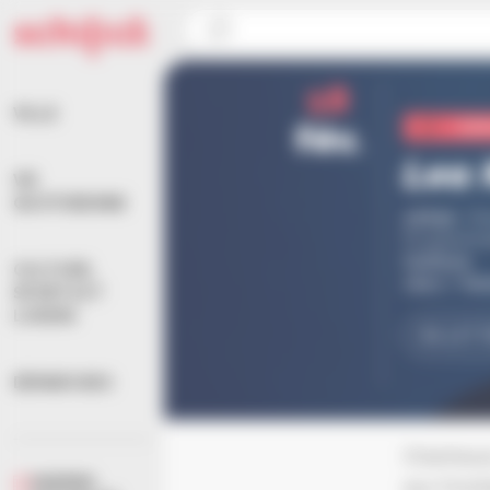
Panneau de gestion des cookies
Accueil
>
Agenda
>
Culture
>
Lea Maria Fries
18
VILLE
fév.
Cul
Lea 
VIE
QUOTIDIENNE
20h30
,
Ch
Programma
Culture
CULTURE,
Jazz / Su
SPORTS ET
LOISIRS
BILLETT
DÉMARCHES
Chanteuse
AGENDA
aux front