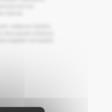
orté par une voix
es silences.
ent, matière et vibration.
es d’une grande cohérence,
ale singulière, envoûtante