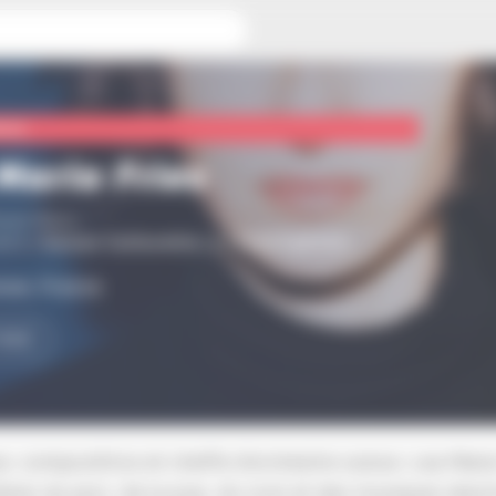
ture
Maria Fries
eval Blanc
tion
Saison Culturelle
par
Schiltigheim
isse, France
ERIE
, compositrice et cheffe d’orchestre suisse, Lea Mari
ières du jazz, de la pop, du rock et des musiques élect