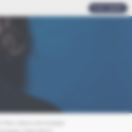
Accès rapides
a Fries cultive une musique
roniques. Exploratrice