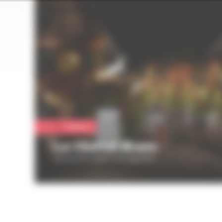
Culture
Le Cheval Blanc
25 rue principale à Schiltigheim