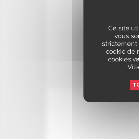
Basse : 
Batterie
Tari
Ce site ut
vous sou
Plein : 
strictement
Réduit :
cookie de 
Adhésion
cookies va
Super ré
Vil
Jeune – 
Carte Cu
T