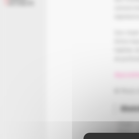
ACTUALITÉ
sonore in
expressiv
Son chant
Entre imp
habités d
et profo
#jazzét
© Photo S
Dist
Chant : 
Piano : 