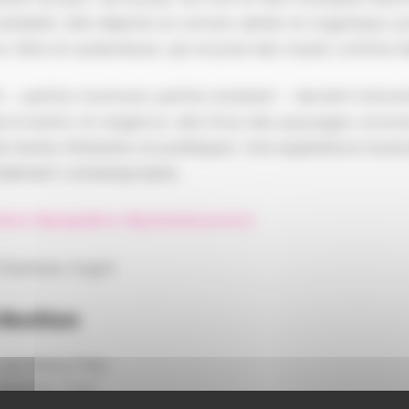
satiable, elle déploie un univers aérien et organique, p
e, libre et audacieuse, qui se joue des styles comme d
 – parfois murmuré, parfois éclatant – devient instrum
rovisation et exigence, elle tisse des paysages sonor
e textes littéraires et poétiques. Une expérience music
ndément contemporaine.
héré #poplibre #poésiesonore
tanislas Augris
ribution
Lea Maria Fries
Gauthier Toux