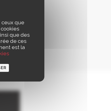
ur ceux que
s cookies
insi que des
urée de ces
ment est la
kies
SER