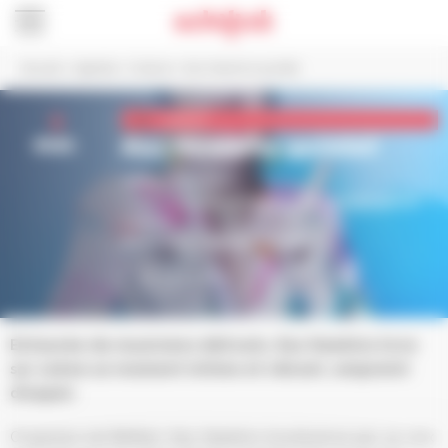
Panneau de gestion des cookies
Accueil
>
Agenda
>
Culture
>
Kaz Hawkins quintet
5
Culture
mar.
Kaz Hawkins quintet
20h30
,
Cheval Blanc
Programmation
Saison Culturelle
par
Schiltigheim
Culture
Blues, Soul / Irlande, France
BILLETTERIE
Entourée de musiciens délicats, Kaz Hawkins livre
sur scène un moment intime et vibrant, empreint
d’espoir.
Originaire de Belfast, Kaz Hawkins bouleverse par sa voix