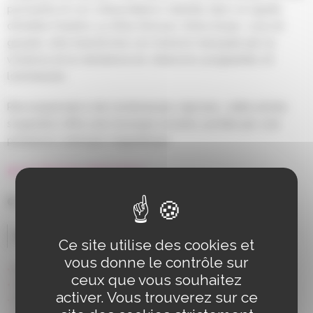
puissante et son interprétation habitée dans la lignée
d’Aretha Franklin ou Nina Simone. Entre blues, soul et
gospel, elle transforme son histoire marquée par la
violence et la résilience en chansons poignantes et
lumineuses.
Récompensée à de nombreuses reprises, cette artiste
singulière offre une musique sincère, portée par une
présence scénique magnétique.
#voix #power #émotion
© Photos Philip Ducap
Distribution
Ce site utilise des cookies et
vous donne le contrôle sur
Kaz Hawkins – voix et guitare
ceux que vous souhaitez
Cédric Le Goff – clavier
activer. Vous trouverez sur ce
Stef Paglia – guitare