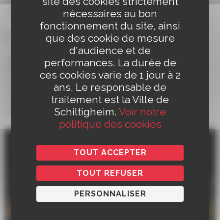
site des cookies strictement
Amaury Blanchard – batterie
nécessaires au bon
Julien Boisseau – basse
fonctionnement du site, ainsi
Tarifs
que des cookie de mesure
d'audience et de
Plein : 27 €
performances. La durée de
Réduit : 24 €
ces cookies varie de 1 jour à 2
Adhésion : 21 €
ans. Le responsable de
Super réduit et – de 25 ans : 8 €
traitement est la Ville de
Jeune – 18 ans : 7 €
Schiltigheim.
Voir notre
Carte Culture et Carte Atout Voir : 6 €
politique des cookies
TOUT ACCEPTER
TOUT REFUSER
PERSONNALISER