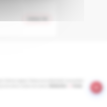
CONSULTER
ct
Mentions légales
Politique de confidentialité
Accessibilité
ique de cookies
Gestion des cookies
Réalisation :
Yoozly