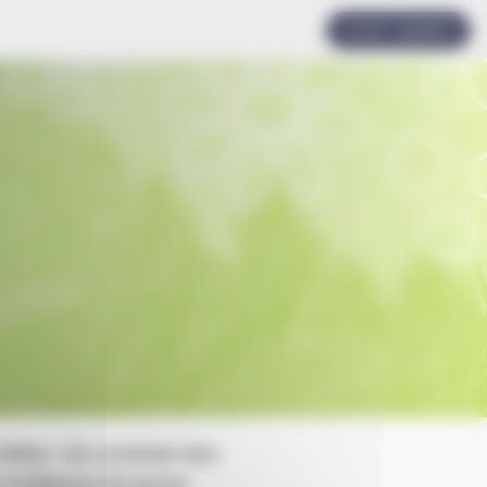
Accès rapides
Odile ! Un cocktail des
 la Maison du jeune