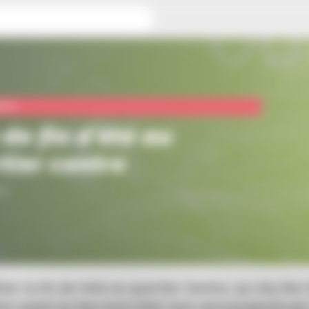
quartier centre
ture
 de fin d'été au
tier centre
1h
ter la fin de l’été au quartier Centre, au city Ste 
ns ayant eu lieu tout l’été vous sera proposé par