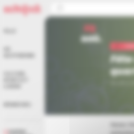
Panneau de gestion des cookies
Accueil
>
Agenda
>
Culture
>
Fête de fin d’été au 
29
VILLE
aoû.
Cul
VIE
Fête
QUOTIDIENNE
quar
CULTURE,
SPORTS ET
De 17h à 2
LOISIRS
DÉMARCHES
Venez fê
AGENDA
animatio