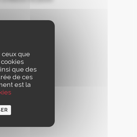
ur ceux que
s cookies
ers le sport, JEEP,
insi que des
 Kahlo
urée de ces
ment est la
kies
SER