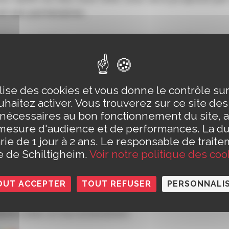
et ses partenaires.
tures gonflables seront également à disposition.
21h. Entrée libre
ur place
ilise des cookies et vous donne le contrôle s
haitez activer. Vous trouverez sur ce site de
ir Mieux Ensemble, La CabAnne, Maison des Jeux, Unis v
 nécessaires au bon fonctionnement du site, a
du jeune citoyen et Schilick Culture, Médiathèque Frida
mesure d'audience et de performances. La d
rie de 1 jour à 2 ans. Le responsable de traite
le de Schiltigheim.
Voir notre politique des coo
OUT ACCEPTER
TOUT REFUSER
PERSONNALI
de Saint Odile (quartier centre)
inte-Odile, 67300 Schiltigheim