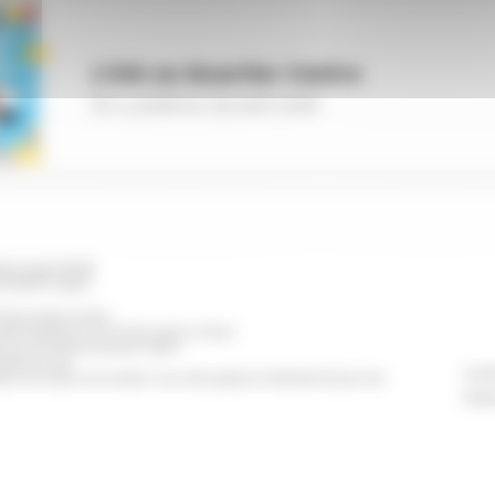
L'été au Quartier Centre
Du 4 juillet au 29 août 2026
ischwiller BP 98
TIGHEIM Cedex
erture de la mairie
eudi de 8h30 à 12h et de 13h30 à 17h30
t Civil est fermé le jeudi matin)
e 8h30 à 14h
Conta
h à 12h (pour les rendez-vous des papiers d'identité et pour les
Polit