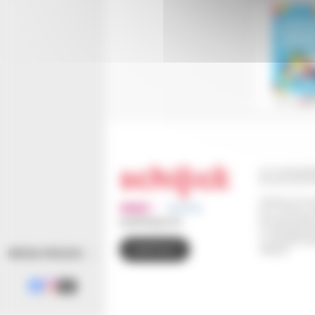
110 route de B
67 302 SCHIL
Horaires d'ouv
Du Lundi au J
(le service Eta
03 88 83 90 00
Le Vendredi d
Le Samedi de 9
CONTACT
retraits)
MÉDIA PRESSE