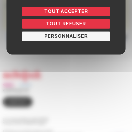
TOUT ACCEPTER
TOUT REFUSER
PERSONNALISER
03 88 83 90 00
CONTACT
110 route de Bischwiller BP 98
67 302 SCHILTIGHEIM Cedex
Horaires d'ouverture de la mairie