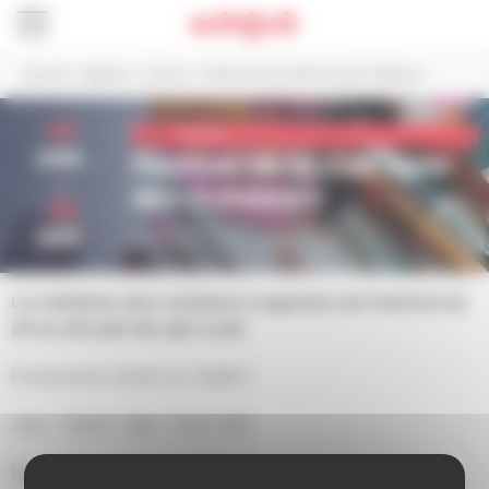
Panneau de gestion des cookies
Accueil
>
Agenda
>
Culture
>
Festival de la Cab’Anne des Créateurs
26
Culture
aoû.
Festival de la Cab'Anne
au
des Créateurs
28
aoû.
De 15h à 22h
La Cab’Anne des créateurs organise son festival du
26 au 28 août de 15h à 22h.
Évènements festifs et créatifs !
Jeux • Snack • Bar • Coin chill
Découvrez le programme d’activités