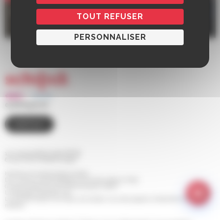
Salle du Conseil Municipal
TOUT REFUSER
110 route de Bischwiller, Schiltigheim
PERSONNALISER
03 88 83 90 00
CONTACT
110 route de Bischwiller BP 98
67 302 SCHILTIGHEIM Cedex
Horaires d'ouverture de la mairie
Du Lundi au Jeudi de 8h30 à 12h et de 13h30 à 17h30
(le service Etat Civil est fermé le jeudi matin)
Le Vendredi de 8h30 à 14h
Le Samedi de 9h à 12h (pour les rendez-vous des papiers d'identité et pour les
retraits)