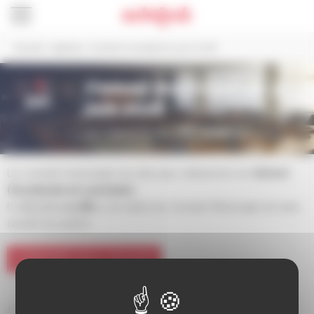
Panneau de gestion des cookies
Accueil
>
Agenda
>
Conseil municipal du 5 juin 2026
5
Conseil municipal du 5
jun.
juin 2026
18h / Salle du Conseil municipal de l’Hôtel de Ville
Le conseil municipal ne sera pas retransmis en
direct
(facebook et youtube).
Il débutera
à 18h,
à la salle du Conseil Municipal et sera
ouvert au public.
ORDRE DU JOUR
1. ÉLECTIONS SÉNATORIALES : DÉSIGNATION DES