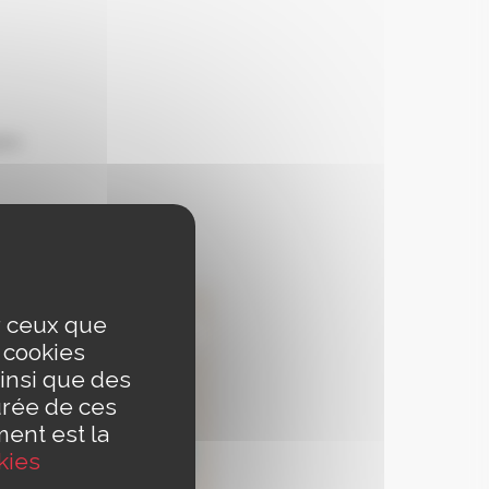
eim
ur ceux que
s cookies
insi que des
urée de ces
ment est la
kies