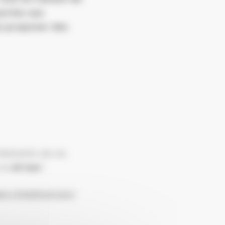
portes aux
us proposer des
vêtements de sol,
 le
18 mai
!
aux-strasbourg.eu/