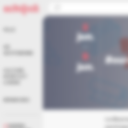
Panneau de gestion des cookies
Accueil
>
Agenda
>
Bourse aux matériaux
5
VILLE
jun.
au
VIE
6
QUOTIDIENNE
Bour
jun.
CULTURE,
SPORTS ET
LOISIRS
DÉMARCHES
La Bours
AGENDA
particip