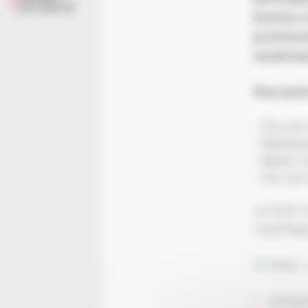
ACTUALITÉ
bonnes a
professi
matériau
Que peut
Fins de
Matéria
Belles 
Fins de 
La liste 
chauffage
Infos +
Vendred