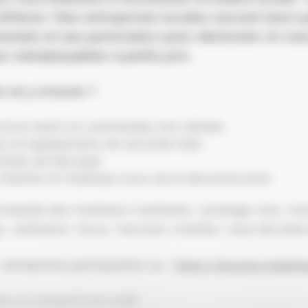
ffaires ! Des entreprises locales ouvrent leurs 
onnels et aux particuliers pour déstocker et vo
x réemployables à petits prix.
-on y trouver ?
 stock neufs et commandes non retirées
ux et équipements de seconde main
chutes de découpe
chantier et matériaux issus de la déconstruction
complète des matériaux (sanitaires, carrelage, bois, re
, ventilation, tissus, mercerie, mobilier…) sera dévoilée
 entreprises participantes sur :
https://bourse-materi
i 5 et samedi 6 juin 2026