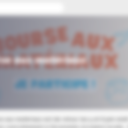
se aux matériaux
e aux matériaux est de retour les 5 et 6 juin 2026
ez concrètement à l’économie circulaire locale… 