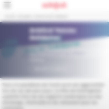
Panneau de gestion des cookies
Accueil
>
Actualités
>
Schilick’Voisins Solidaires
Schilick'Voisins
Solidaires
Publié le 16 mars 2020
La Ville de Schiltigheim crée un groupe Facebook
d’entraide entre voisins durant la pandémie de
Covid-19.
GROUPE FACEBOOK
Face à la pandémie de Covid-19 et son aggravation
lors de ces derniers jours, la Ville de Schiltigheim
souhaite faire de ses supports numériques un lieu
d’échange, d’entraide et de ralliement pour les
Schilickois.