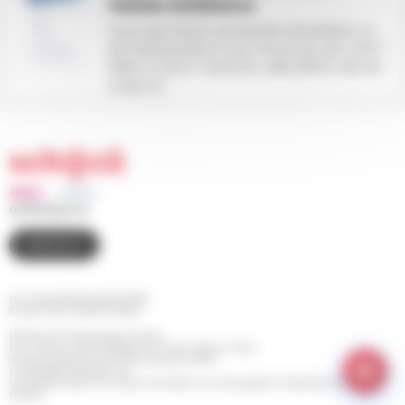
Voisins Solidaires
Vous avez besoin de denrées alimentaires ou
de médicaments et vous ne pouvez pas sortir ?
Faites le savoir ! Imprimez cette affiche, elle est
à appose...
03 88 83 90 00
CONTACT
110 route de Bischwiller BP 98
67 302 SCHILTIGHEIM Cedex
Horaires d'ouverture de la mairie
Du Lundi au Jeudi de 8h30 à 12h et de 13h30 à 17h30
(le service Etat Civil est fermé le jeudi matin)
Le Vendredi de 8h30 à 14h
Le Samedi de 9h à 12h (pour les rendez-vous des papiers d'identité et pour les
retraits)