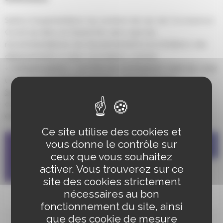
Suite à l’augmentation du nombre de cas de Coronavirus
Covid-19 dans le Grand Est, ainsi que les
recommandations du Gouvernement à la limitation des
déplacements à ceux considérés comme
« indispensables », la Ville de Schiltigheim vient de créer
un groupe Facebook nommé
« Schilick’Voisins
Solidaires ».
Il a pour but de recenser les demandes
d’aide de Schilickois isolés et les services possibles
entre Schilickois lorsque la situation le nécessite.
Ce site utilise des cookies et
vous donne le contrôle sur
ceux que vous souhaitez
activer. Vous trouverez sur ce
site des cookies strictement
nécessaires au bon
fonctionnement du site, ainsi
que des cookie de mesure