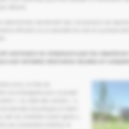
es défunts.
s sélectionnés deviennent des concessions de sépultu
tème efficient où la naturalité du site et la préserva
re.
rêt sanctuaire ne remplacera pas les sépultures 
era une véritable alternative durable et complé
bre 2023, la Ville de
heim accompagnée pour ce projet
ciation « Au-delà des racines », a
une parcelle de presque un demi-
u sein du cimetière Ouest après y
nté une soixantaine d’arbres et