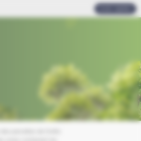
Accès rapides
 des parcelles de forêts
es urnes contenant les