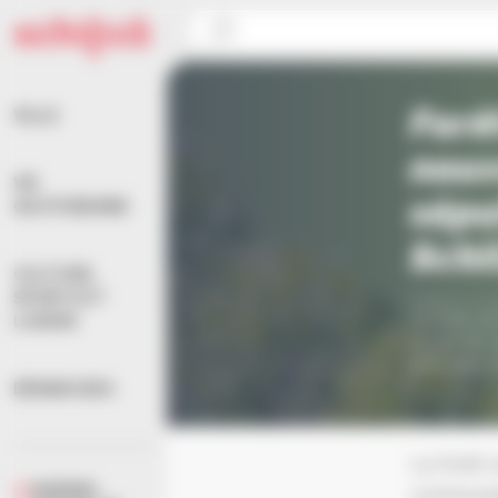
Panneau de gestion des cookies
Accueil
>
Actualités
>
Forêt sanctuaire : un nouve
Forê
VILLE
nou
VIE
sépu
QUOTIDIENNE
Schi
CULTURE,
SPORTS ET
Publié le 6 
La Ville d
LOISIRS
mode de sé
de 5 000 
DÉMARCHES
La forêt 
AGENDA
communale