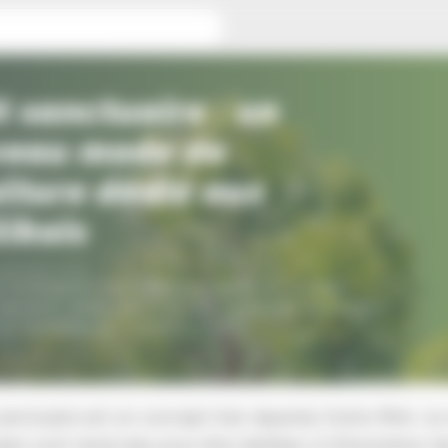
au mode de sépulture dédié aux Schilikois
t sanctuaire : un
veau mode de
lture dédié aux
likois
septembre 2023
e Schiltigheim s’apprête à inaugurer un nouveau
pulture dédié aux Schilikois : une forêt sanctuaire
m
2
implantée au cimetière Ouest.
sanctuaire est un concept très répandu Outre-Rhin, où
s sont réservées pour être dédiées à l’inhumation d