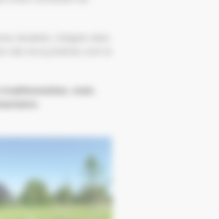
res durables, intégrés dans
tion des écosystèmes sont le
traditionnelles, mais
mentaire.