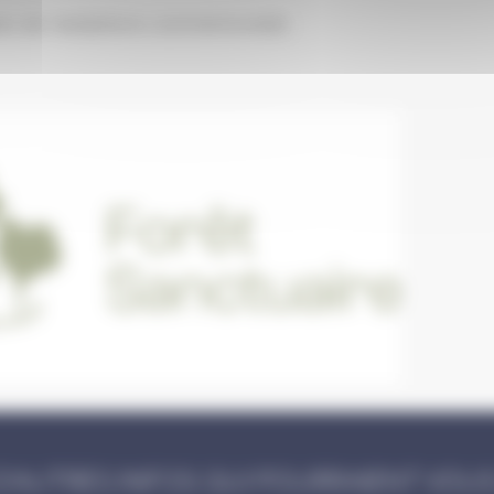
es de médaillons commémoratifs
D'AUTRES INFOS QUI POURRAIENT VOUS