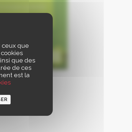
ur ceux que
s cookies
insi que des
urée de ces
ment est la
kies
SER