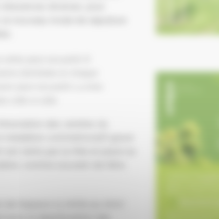
 d’essences diverses, pour
 ce nouveau mode de sépulture
les.
arbre peut accueillir 8
sions familiales & chaque
ion peut accueillir 4 urnes
ées côte-à-côte
’inhumation des cendres du
un médaillon commémoratif gravé
 est remis par la Ville et placé au
’arbre, comme souvenir de l’être
n de l’espace s’y limite au strict
e pour la déambulation des