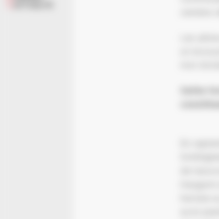
ACTUALITÉ
cendres d
Les arbre
un écosys
mot d’ord
Cette fo
constitu
En septem
Schiltig
de l’asso
inauguré 
hectare a
avoir pla