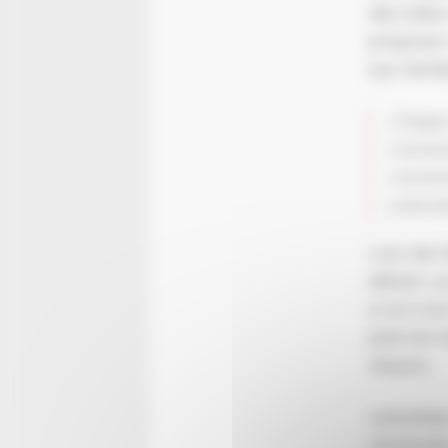
des haies
proposer
aux famil
Chaque 
conces
concess
enterr
Lors de l
défunt, 
à son nom
pied de l
disparu.
L’entretie
nécessair