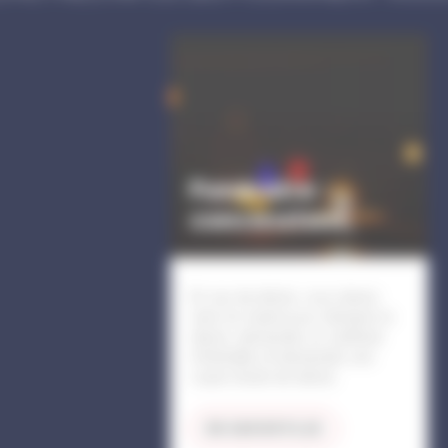
Funéraire :
concessions,
cimetières et
décès
En cas de décès, vous devez
venir en mairie pour déclarer le
décès, demander un certificat
d'hérédité, et demander une
copie d'acte de décès.
EN SAVOIR PLUS