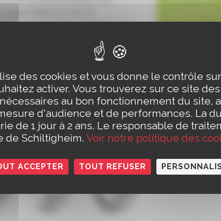
t dans l’idée d’y voir se
r un écosystème propre au fil
es.
s’inscrit dans une réflexion
ilise des cookies et vous donne le contrôle s
ur l’avenir de nos cimetières
haitez activer. Vous trouverez sur ce site de
x et leur intégration dans une
 nécessaires au bon fonctionnement du site, a
 de développement durable pour
mesure d'audience et de performances. La d
ations futures.
rie de 1 jour à 2 ans. Le responsable de traite
le de Schiltigheim.
Voir notre politique des coo
OUT ACCEPTER
TOUT REFUSER
PERSONNALI