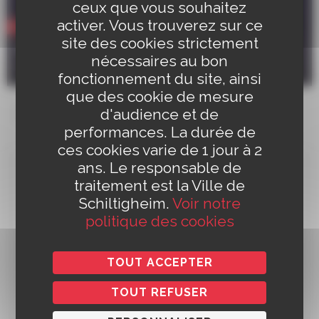
ceux que vous souhaitez
activer. Vous trouverez sur ce
Sport
site des cookies strictement
Championnat d'Europe de Cecifoot
nécessaires au bon
À Strasbourg
fonctionnement du site, ainsi
que des cookie de mesure
d'audience et de
performances. La durée de
ces cookies varie de 1 jour à 2
ans. Le responsable de
traitement est la Ville de
À FEUILLETER
Schiltigheim.
Voir notre
politique des cookies
TOUT ACCEPTER
TOUT REFUSER