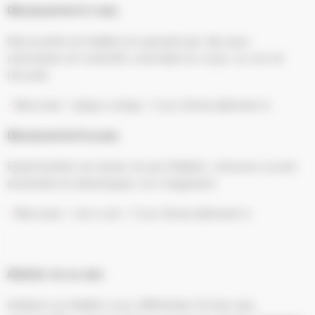
Découverte 6-7 ans
Découverte du théâtre en passant par des jeux
individuels et collectifs sollicitant le corps, la voix et
l’écoute.
Mercredi / 9h55 à 10h55 / Cour Elmia bâtiment A
Découverte 8-9 ans
Expérimenter les bases du jeu théâtral, s’amuser à jouer
ensemble et développer son imaginaire.
Mercredi / 11h à 12h / Cour Elmia bâtiment A
Atelier 10-11 ans
Initiation au théâtre sous différentes formes (jeu,