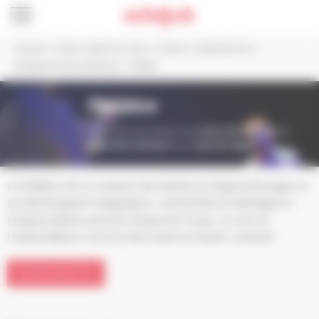
Panneau de gestion des cookies
Accueil
>
Culture, Sports et Loisirs
>
Culture
>
Ecole des Arts
>
Enseignements artistiques
>
Théâtre
Théâtre
L’École des Arts propose des
cours de théâtre
de
différents niveaux
, pour
tous les âges
.
Le théâtre est un espace de liberté et d’apprentissage où
se développent imagination, sensibilité et intelligence.
Chaque atelier permet d’explorer le jeu, la voix et
l’interprétation tout en favorisant le travail collectif.
ENFANTS