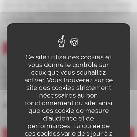
exercices de voix, de travail corporel et d’improvisation,
et la mise en scène d’extraits du répertoire classique et
contemporain.
Lundi de 18h15 à 20h15 / Maison du Jeune Citoyen
ADULTES DÈS 18 ANS
Ce site utilise des cookies et
vous donne le contrôle sur
Travail sur la maîtrise du corps, de la voix, des émotions
ceux que vous souhaitez
et de l’imaginaire. Découverte de l’interprétation à partir
activer. Vous trouverez sur ce
d’extraits du répertoire classique ou contemporain.
site des cookies strictement
Accessible aux débutants comme aux initiés.
nécessaires au bon
fonctionnement du site, ainsi
18 ans et +
que des cookie de mesure
d'audience et de
Lundi de 20h30 à 22h30 / Maison du Jeune Citoyen
performances. La durée de
ATELIER APPROFONDISSEMENT
ces cookies varie de 1 jour à 2