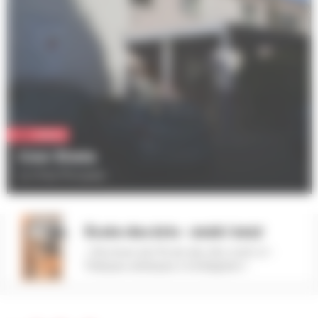
Culture
Cour Elmia
31 A Rue Principale
École des Arts - 2026/2027
> Brochure de l'École des Arts 2026-27 -
Pratiques artistiques à Schiltigheim !