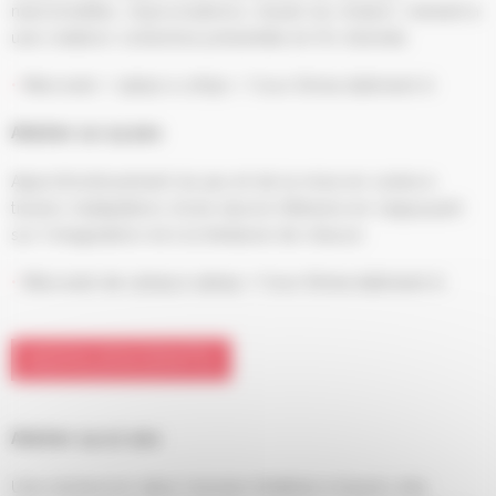
marionnettes, improvisations, travail du chœur), menant à
une création collective présentée en fin d’année.
Mercredi / 15h50 à 17h50 / Cour Elmia bâtiment A
Atelier 12-13 ans
Approfondissement du jeu et de la mise en scène à
travers l’adaptation d’une œuvre littéraire en s’appuyant
sur l’imagination et à la fantaisie de chacun.
Mercredi de 13h45 à 15h45 / Cour Elmia bâtiment A
ADOLESCENTS
Atelier 13-17 ans
Une immersion dans l’univers théâtral à travers des