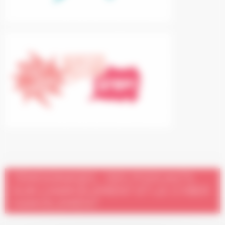
TÉMOIGNAGES : DES PODCASTS
SUR L’HARCÈLEMENT ET LE CYBER
HARCÈLEMENT