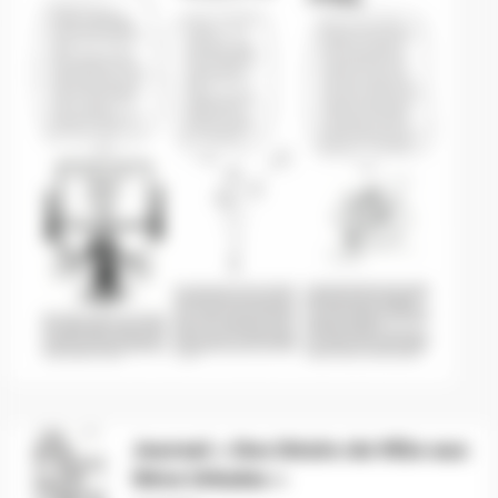
Journal « Des Désirs de Ville aux
Rêve Urbains »