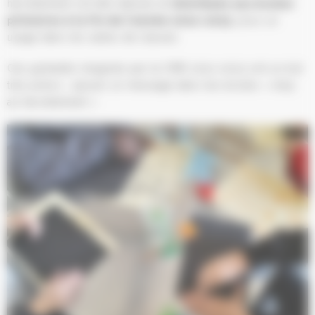
harcèlement ont été réalisés et
distribués aux écoles
primaires à la fin de l’année 2022-2023
, pour un
usage dans les salles de classes.
Ces gobelets imaginés par le CME 2021-2023 ont un but
très précis : passer un message dans les écoles « stop
au harcèlement ».