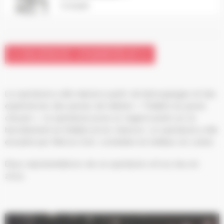
Complet
« SILENCE, J’HARCÈLE »
Le spectacle a été réalisé à partir de témoignages et des
expériences des jeunes de l’atelier « Théâtre du jeune
citoyen », le spectacle pose un regard acéré sur le
harcèlement en théâtre et en chanson. Le spectacle a été
encadré par Patrice Zolt, comédien et metteur en scène.
Deux représentations de ce spectacle ont eu lieu en
2023.