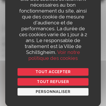
audio
nécessaires au bon
fonctionnement du site, ainsi
que des cookie de mesure
d'audience et de
Article : témoignages
performances. La durée de
ces cookies varie de 1 jour à 2
Un extrait du journal
« Des Désirs de Ville aux Rêves
ans. Le responsable de
Urbains »
, élaboré par les étudiants de l’In Situ Lab du
traitement est la Ville de
Lycée le Corbusier lors de la restitution Désirs de Ville
Schiltigheim.
Voir notre
en décembre 2022.
politique des cookies
TOUT ACCEPTER
TOUT REFUSER
PERSONNALISER