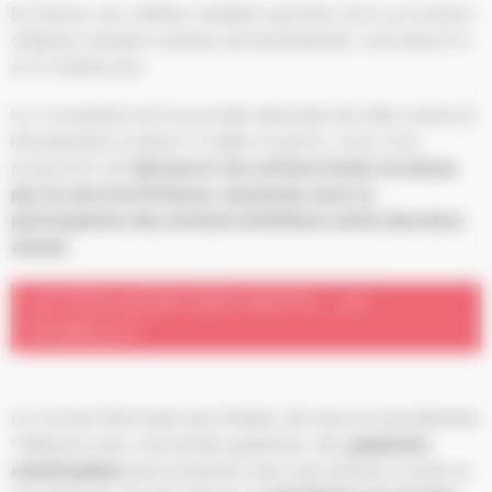
En France, les chiffres révèlent que 800 000 à un million
d’élèves seraient victimes de harcèlement, soit entre 6 à
10 % d’entre eux.
Le 7 novembre est la journée nationale de lutte contre le
harcèlement scolaire. À cette occasion, nous vous
proposons de
découvrir les actions mises en place
par le service Enfance-Jeunesse avec la
participation des enfants Schilikois cette dernière
année.
LE POUVOIR DES MOTS : LE
GOBELET
Le Conseil Municipal des Enfants dit stop au harcèlement
! Réalisés avec une artiste-graphiste, des
gobelets
réutilisables
personnalisés avec des phrases contre le