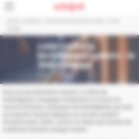
Panneau de gestion des cookies
Accueil
>
Actualités
>
Lutte contre le harcèlement scolaire : la Ville
s’engage
Lutte contre le
harcèlement scolaire : la
Ville s'engage
Publié le 27 octobre 2023
Face au harcèlement scolaire, la Ville de
Schiltigheim s’engage notamment à travers le
service Enfance-Jeunesse de Schiltigheim qui tout
au long de l’année déploie un certain nombre
d’actions pour lutter contre ce fléau qui touche de
nombreux enfants chaque année.