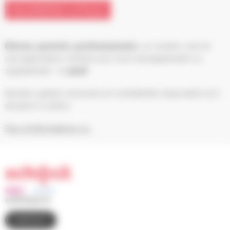
NUMÉRO UTILE
Élèves, parents, professionnels
, un numéro vert et
une application mobile pour tout renseignement ou
signalement : le
3018
.
Numéro gratuit, anonyme et confidentiel disponible 7j/7,
de 9h00 à 23h00.
Plus d’informations ici
03 88 83 90 00
CONTACT