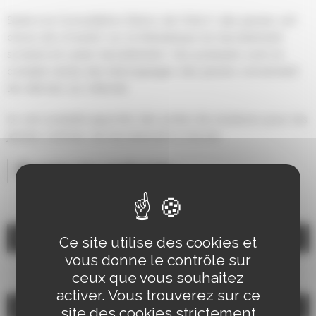
Suite à la Consultation Désirs de Ville II, des jeunes ont
choisi de s’investir sur la thématique du harcèlement
scolaire et cyber harcèlement. Ces podcasts sont un
compte-rendu des témoignages des jeunes concernant
les dérives sur internet.
Ils ont souhaité apporter des pistes de solutions pour les
jeunes victimes de harcèlement à l’école.
Écouter les podcasts :
Lecteur
Ce site utilise des cookies et
00:00
00:00
audio
vous donne le contrôle sur
ceux que vous souhaitez
activer. Vous trouverez sur ce
Lecteur
site des cookies strictement
00:00
00:00