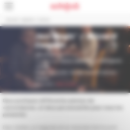
Panneau de gestion des cookies
Accueil
>
Agenda
>
Culture
Jazz Magic* / Blizzard
Concept
18h et 21h
, Hors les murs
Programmation
Saison Culturelle
par
Schiltigheim
Culture
Magie improvisée, Vertige visuel et musical /
France
Durée
1 h —
Dès 12 ans
Deux pratiques différentes pleines de
concordances, et deux personnalités pour nous les
présenter.
Dans l’arène, un magicien et un musicien font le pont