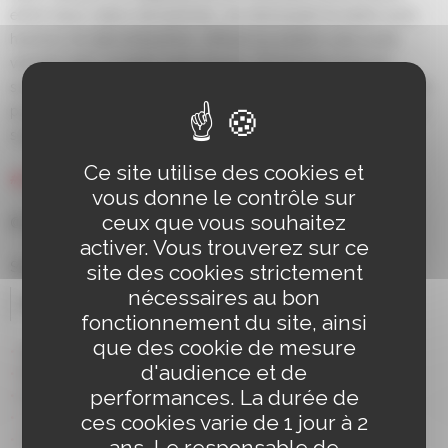
entre leurs deux disciplines, se renvoyant la balle avec
humour et décontraction, offrant au public une joute
verbale tant visuelle que sonore. Et tout au long du
spectacle, une conversation sur l’art d’improviser guidée
par les émotions avec le public et bien sûr la magie, de
surprises en surprises !
Ce site utilise des cookies et
#piano
#surprise #humour
vous donne le contrôle sur
ceux que vous souhaitez
©
DR
activer. Vous trouverez sur ce
Spectacle repéré au
Festival Chainon Manquant
site des cookies strictement
nécessaires au bon
Distribution
fonctionnement du site, ainsi
que des cookie de mesure
Antoine Terrieux : magicien
d'audience et de
Marek Kastelnik : pianiste
performances. La durée de
Erwan Scoizec ou Thomas Martin : régie technique
ces cookies varie de 1 jour à 2
Julien Mandier : regard extérieur
Valentine Losseau et Arthur Chavaudret : regards
ans. Le responsable de