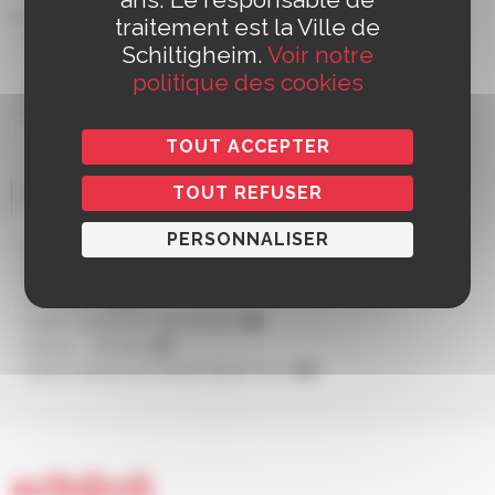
complices
traitement est la Ville de
Franck Breuil et Jérémie
Schiltigheim.
Voir notre
Chevalier : construction
politique des cookies
Sam Youde : ingénieur
Photo Jazz Magic © DR
TOUT ACCEPTER
TOUT REFUSER
Tarifs
PERSONNALISER
Plein
18€
Réduit
16€
Adhésion
14€
Super réduit et- de 25 ans
8€
Jeune – 18 ans
7€
Carte Culture et Carte Atout Voir
6€