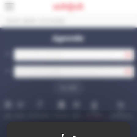
Panneau de gestion des cookies
Accueil
>
Agenda
>
Vie municipale
Agenda
Du
Au
VALIDER
Vie
Vie
Tout
Culture
Manifestation
Patrimoine
Sport
municipale
quotidienne
Je suis organisateur et je souhaite