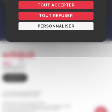
Ivañez
TOUT ACCEPTER
De 10h à 13h / 1 rue du 23 novembre, sur la dalle des Généraux
TOUT REFUSER
PERSONNALISER
03 88 83 90 00
CONTACT
110 route de Bischwiller BP 98
67 302 SCHILTIGHEIM Cedex
Horaires d'ouverture de la mairie
Du Lundi au Jeudi de 8h30 à 12h et de 13h30 à 17h30
(le service Etat Civil est fermé le jeudi matin)