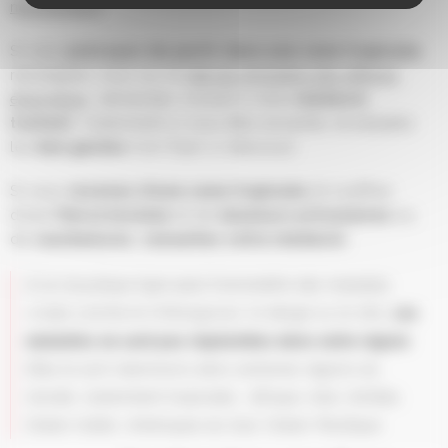
moustique.fr
Si vous
prévoyez de partir dans une zone tropicale
,
renseignez-vous sur le
site du ministère des affaires
étrangères
, demandez conseil à votre
médecin
traitant
, notamment si vous êtes enceinte, et adoptez
les
bon gestes
(voir flyer ci-dessous)
Si vous
revenez d’une zone tropicale
et souffrez
d’une
fièvre brutale
et de
douleurs articulaires
ou
de
courbatures
,
consultez votre médecin
.
Si le moustique tigre peut transmettre des maladies
virales comme le chikungunya, la denge ou le zika,
ces
maladies ne sont pas implantées dans notre région
.
Elles le sont néanmoins dans certaines régions du
monde, notamment tropicales : Afrique, Asie, Antilles,
Océan Indien, Amériques du Sud, Océan Pacifique.