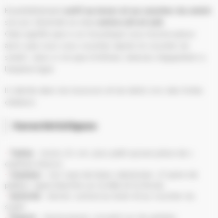
Essentiellement
actif au lever et au coucher du soleil
,
son pic d’activité se situe
entre 17h et 22h
.
Cela signifie que si un moustique vous tourne autour
alors que vous vous couchez (après le coucher du
soleil), celui-ci n’a que d’infimes chances d’appartenir à
l’espèce tigre.
Il s’abrite dans les buissons et les taillis lors des fortes
chaleurs.
Caractéristiques
Taille
: moins d’1 cm, plus petit qu’une pièce de 1
centime d’euros
e
Couleur
: noir rayé de blanc (abdomen, 3
paire de
pattes), ligne blanche sur la tête et le thorax
Activité
: diurne, surtout au lever et au coucher du
soleil
Piqure
: douloureuse, souvent sur les jambes