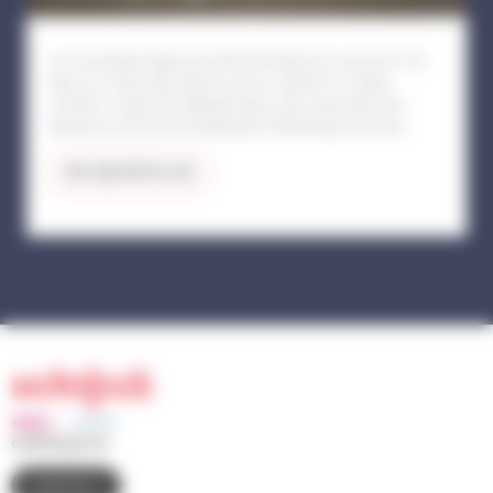
Le moustique tigre provient de l’Asie du sud-est. Il vit
dans le creux des arbres qui lui offrent un milieu
sombre, chaud et retenant l’eau, ainsi que dans les
bambous et les broméliacées d’Amérique du Sud.
EN SAVOIR PLUS
03 88 83 90 00
CONTACT