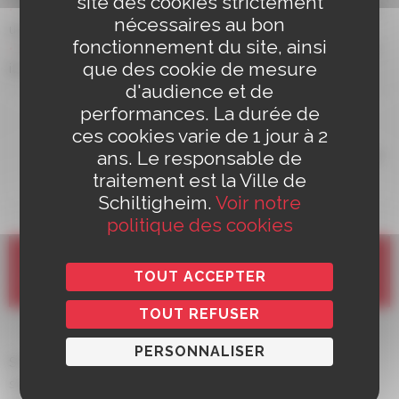
site des cookies strictement
Vérifiez le bon écoulement des eaux de pluies et eaux
nécessaires au bon
usées, nettoyez les gouttières et les caniveaux
fonctionnement du site, ainsi
Introduisez des poissons dans les bassins d’agrément,
que des cookie de mesure
ils mangeront les larves
d'audience et de
Check-list pour lutter contre le
performances. La durée de
moustique tigre
ces cookies varie de 1 jour à 2
ans. Le responsable de
Les conseils du département pour lutter contre
les moustiques tigres : videz, curez, couvrez,
traitement est la Ville de
rangez, jetez... !
Schiltigheim.
Voir notre
politique des cookies
J'AI ÉTÉ EN CONTACT AVEC UN
TOUT ACCEPTER
MOUSTIQUE TIGRE
TOUT REFUSER
PERSONNALISER
Si vous pensez avoir identifié un moustique tigre :
signalez-le à l’aide d’une photo sur
www.signalement-