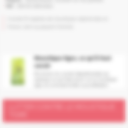
Vol
: lent et silencieux
Il existe 67 espèces de moustiques répertoriées en
France, dont 15 piquant l’homme.
Moustique tigre, ce qu'il faut
savoir
Brochures du conseil départemental qui
explique ce qu'il faut savoir sur le moustique
tigre, et comment limiter sa prolifération
LUTTER CONTRE LE MOUSTIQUE
TIGRE