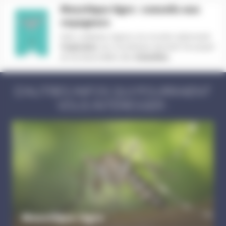
Moustique tigre : conseils aux
voyageurs
Dans certaines régions du monde notamment
tropicales
, les moustiques peuvent me piquer
et me transmettre des
maladies
.
D'AUTRES INFOS QUI POURRAIENT
VOUS INTÉRESSER :
Moustique tigre