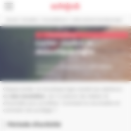
Panneau de gestion des cookies
Accueil
>
Actualités
>
Vie quotidienne
>
Lutter contre le moustique tigre
Vie quotidienne
Lutter contre le
moustique tigre
Publié le 8 juillet 2019
Comment le reconnaître et quels gestes
adopter ?
Chaque année, le moustique tigre revient aux alentours
de
mai-novembre
, car il a besoin de chaleur et
d’humidité pour proliférer. Comment le reconnaître et
comment s’en protéger ?
Période d’activité